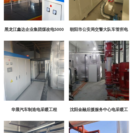
黑龙江鑫达企业集团煤改电5000
朝阳市公安局交警大队车管所电
0平米项目
采暖工程
华晨汽车制造电采暖工程
沈阳金融后援服务中心电采暖工
程