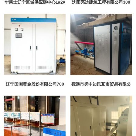
华莱士辽宁区域供应链中心1#2#
沈阳亮达建筑工程有限公司300
5#6#楼空气源热泵承包施工项目
千瓦变频电磁锅炉
工程10947平米
辽宁国测黄金股份有限公司700
抚远市抚中边民互市贸易有限公
千瓦变频电磁锅炉
司300千瓦电阻锅炉