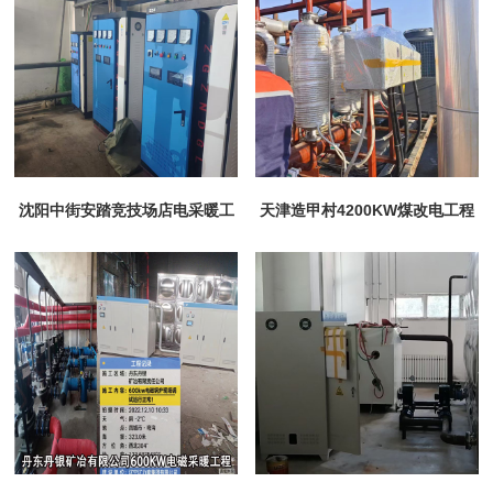
沈阳中街安踏竞技场店电采暖工
天津造甲村4200KW煤改电工程
程