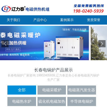
关于我们
产品中心
案例展示
资质荣誉
长春电锅炉产品展示
长春电锅炉厂家咨询:19802405939,辽力泰是良心长春电磁蒸汽锅炉
生产厂家
全部
电磁采暖炉
电磁蒸汽发生器
电磁热水炉
硫化机电磁加热
半导体电锅炉