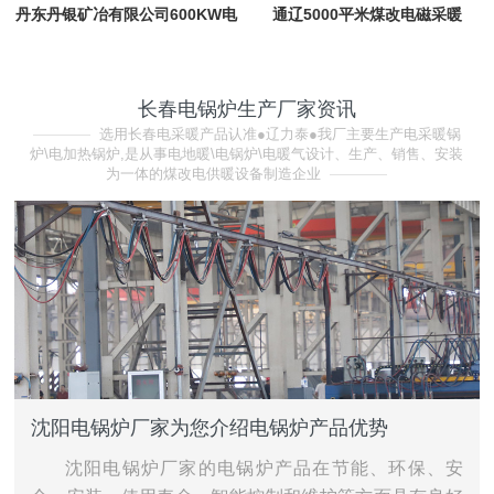
丹东丹银矿冶有限公司600KW电
通辽5000平米煤改电磁采暖
磁采暖工程
长春电锅炉生产厂家资讯
————
选用长春电采暖产品认准●辽力泰●我厂主要生产电采暖锅
炉\电加热锅炉,是从事电地暖\电锅炉\电暖气设计、生产、销售、安装
为一体的煤改电供暖设备制造企业
————
沈阳电锅炉厂家为您介绍电锅炉产品优势
沈阳电锅炉厂家的电锅炉产品在节能、环保、安