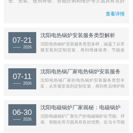
全、安装、使用寿命、智能控制和维护等方面具有良好
优势。在当前节能减排的大背景下，电锅炉将成为锅炉
查看详情
市场的主流产品。...
沈阳电热锅炉安装服务类型解析
07-21
沈阳电热锅炉安装服务类型多样，涵盖了从常
—— 2026
规安装到定制安装，再到维修保养、节能改
造、安全检测和售后服务等多个方面。用户在
2026-08-01
选择电热锅炉安装服务时，可以根据自己的实
际需求，选择合适的服务类型...
沈阳电热锅厂家电热锅炉安装服务
07-11
类型解析
沈阳电热锅厂家的电热锅炉安装服务类型丰
—— 2026
富，从常规安装到定制安装，再到售后维护和
远程监控，都旨在为用户提供便捷、高效的服
务。消费者在选择电热锅炉时，可根据自己的
需求选择合适的安装服务...
沈阳电磁锅炉厂家揭秘：电磁锅炉
06-30
的多重优势
沈阳电磁锅炉厂家生产的电磁锅炉在节能、环
—— 2026
保、智能化等方面具有良好优势。在当今节能
减排、环保低碳的背景下，电磁锅炉越来越受