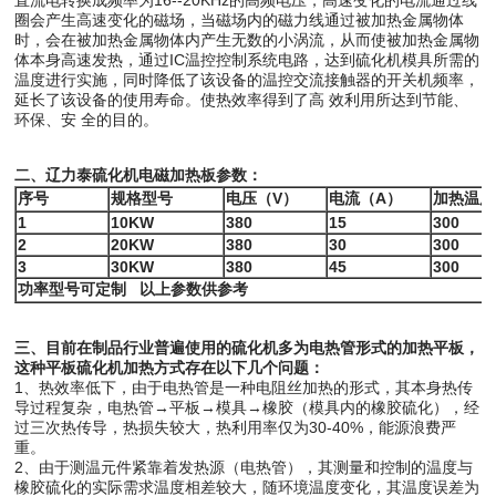
圈会产生高速变化的磁场，当磁场内的磁力线通过被加热金属物体
时，会在被加热金属物体内产生无数的小涡流，从而使被加热金属物
体本身高速发热，通过IC温控控制系统电路，达到硫化机模具所需的
温度进行实施，同时降低了该设备的温控交流接触器的开关机频率，
延长了该设备的使用寿命。使热效率得到了高 效利用所达到节能、
环保、安 全的目的。
二、辽力泰硫化机电磁加热板参数：
序号
规格型号
电压（V）
电流（A）
加热温度
1
10KW
380
15
3
00
2
20KW
380
30
3
00
3
30KW
380
45
3
00
功率型号可定制 以上参数供参考
三、目前在制品行业普遍使用的硫化机多为电热管形式的加热平板，
这种平板硫化机加热方式存在以下几个问题：
1、热效率低下，由于电热管是一种电阻丝加热的形式，其本身热传
导过程复杂，电热管→平板→模具→橡胶（模具内的橡胶硫化），经
过三次热传导，热损失较大，热利用率仅为30-40%，能源浪费严
重。
2、由于测温元件紧靠着发热源（电热管），其测量和控制的温度与
橡胶硫化的实际需求温度相差较大，随环境温度变化，其温度误差为