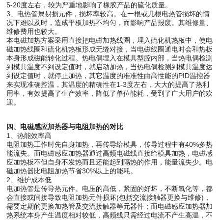
5-20度左右，较为严重地影响了橡胶产品的硫化质量。
3、电热管属易损元件，损坏率较高。在一根或几根电热管损坏的情
况下难以及时，造成平板加热不均匀，而影响产品报废。其维修量、
维修费用也较大。
本电磁加热方案采用直接把电磁加热线圈，埋入硫化机热板中，使电
磁加热线圈和硫化机热板形成无缝对接，当电磁线圈通电时会和热板
本身形成磁能转化过程。热电偶埋入在模具型腔内部，当热电偶检测
到模具温度不到设定值时，就启动加热，当热电偶检测到模具温度达
到设定值时，就停止加热，其它温度的准准性由高性能的PID温控器
来实现准确控温，其温度的精确性在1-3度左右，大大的提高了热利
用率，有效提高了生产效率，降低了单位能耗，受到了广大用户的欢
迎。
四、电磁感应加热器与电阻加热的对比
1、热能效率高
电阻加热工作时先自身加热，再传导给模具，传导过程中有40%多热
能流失。而电磁感应加热器通过高频电磁线直接给模具加热，电磁感
应加热板不但自身不发热而且还能起到隔热的作用，能量流失少。电
磁加热器比电阻加热节省30%以上的能耗。
2、维护成本低
电加热管是传导热元件。电压的高低，紧固的好坏，不断氧化等，都
会直接或间接导致电阻加热元件损坏(包括交流接触器更换与维修)，
需要定期的更换加热管及交流接触器等元器件；而电磁感应加热器加
热系统本身产生温度相对较低，高频线只需经过电流不产生高温，不