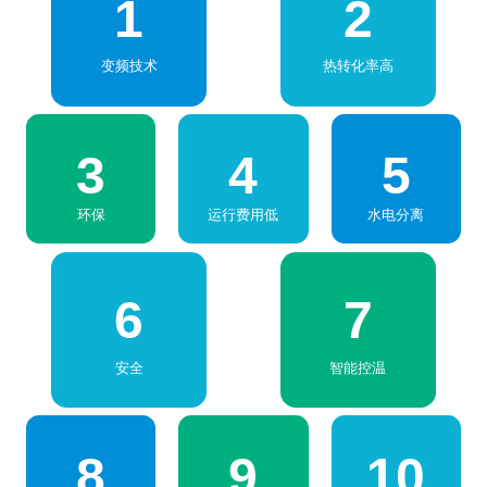
1
2
变频技术
热转化率高
3
4
5
环保
运行费用低
水电分离
6
7
安全
智能控温
8
9
10