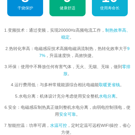
干烧保护
健康舒适
使用寿命长
1.变频技术：通过变频，实现20000Hz高频电流工作，
制热效率高、
稳定
。
2.热转化率高：电磁感应技术高频电磁涡流制热，热转化效率大于
9
7%
，升温速度快，高效快捷。
3.环保：使用中不释放任何有害气体，无火、无烟、无味，做到
零排
放
。
4.运行费用低：与多种常规能源综合相比电磁能
取暖更省钱
。
5.水电分离：机体设计充分考虑使用安全整机
水电分离
。
6.安全：电磁感应制热真正做到整机水电分离，由弱电控制强电，使
用
安全可靠
。
7.智能控温：功率可调，
水温可控
，定时定温可远程WIFI操控，省心
方便。