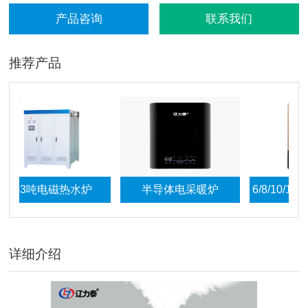
产品咨询
联系我们
推荐产品
3吨电磁热水炉
半导体电采暖炉
6/8/10/12kw
采暖
详细介绍