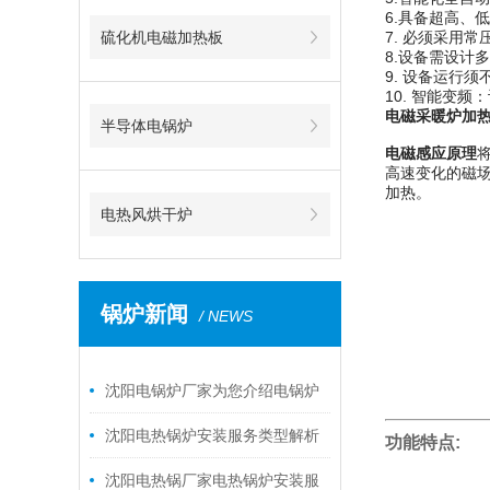
6.具备超高、
硫化机电磁加热板
7. 必须采用
8.设备需设计
9. 设备运行
10. 智能变
电磁采暖炉加
半导体电锅炉
电磁感应原理
高速变化的磁
加热。
电热风烘干炉
锅炉新闻
/ NEWS
沈阳电锅炉厂家为您介绍电锅炉
产品优势
沈阳电热锅炉安装服务类型解析
功能特点:
沈阳电热锅厂家电热锅炉安装服