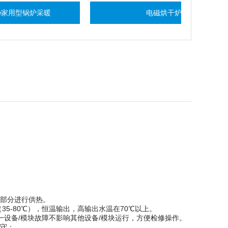
锅炉采暖
电磁烘干炉
某部分进行供热。
5-80℃），恒温输出，高输出水温在70℃以上。
一设备/模块故障不影响其他设备/模块运行，方便检修操作。
值守；