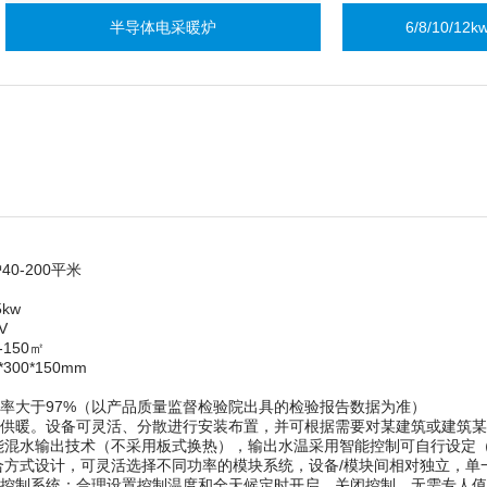
半导体电采暖炉
6/8/10/12kw家用型
炉
40-200平米
：
kw
V
150㎡
300*150mm
效率大于97%（以产品质量监督检验院出具的检验报告数据为准）
式供暖。设备可灵活、分散进行安装布置，并可根据需要对某建筑或建筑
智能混水输出技术（不采用板式换热），输出水温采用智能控制可自行设定（3
组合方式设计，可灵活选择不同功率的模块系统，设备/模块间相对独立，单
动控制系统：合理设置控制温度和全天候定时开启、关闭控制，无需专人