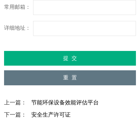
常用邮箱：
详细地址：
上一篇：
节能环保设备效能评估平台
下一篇：
安全生产许可证