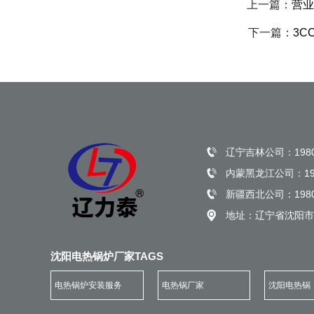
上一篇：
营业
下一篇：
3C
辽宁吉林公司：
198
内蒙黑龙江公司：
1
新疆西北公司：
198
地址：
辽宁省沈阳市
沈阳电热锅炉厂家TAGS
电热锅炉安装服务
电热锅厂家
沈阳电热锅