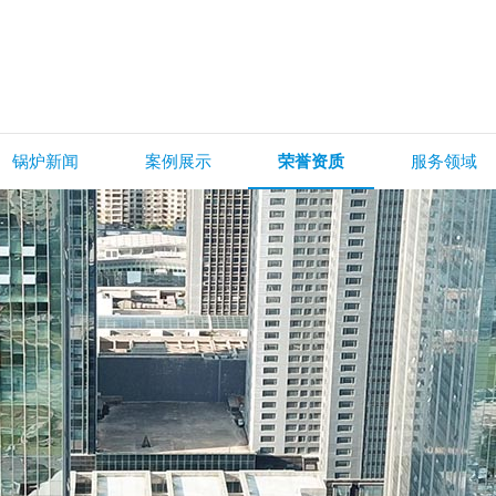
锅炉新闻
案例展示
荣誉资质
服务领域