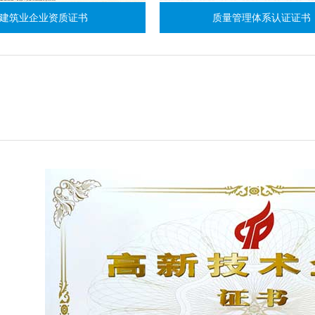
业资质证书
质量管理体系认证证书