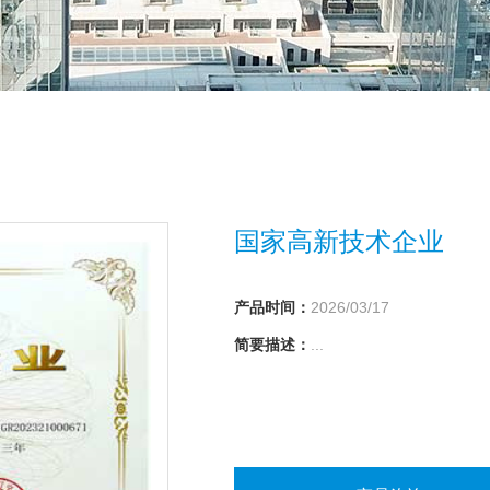
国家高新技术企业
产品时间：
2026/03/17
简要描述：
...