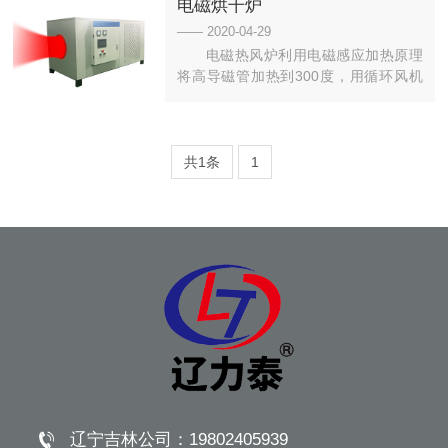
电磁烘干炉
—— 2020-04-29
电磁热风炉利用电磁感应加热原理
将高导磁管加热到300度，用循环风机
将冷空气吹入高导磁管。冷空气经过高
温管后，变成热空气。热风温度可根据
需要的温度自动调节功率，控制温度和
风量，更节能、环保、安全。...
共1条
1
辽宁吉林公司：
19802405939