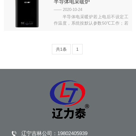
半导体电采暖炉
—— 2020-10-24
半导体电采暖炉若上电后不设定工
作温度，系统按默认参数50℃工作；若
设定工作温度，则按设定的运行。开机
后，控制器检测到加热温度比设定温度
低8℃，按设定档位，开启加热管，当检
测到加热温度等于高于设定温度切断电
共1条
1
源，停止加热。...
辽宁吉林公司：
19802405939