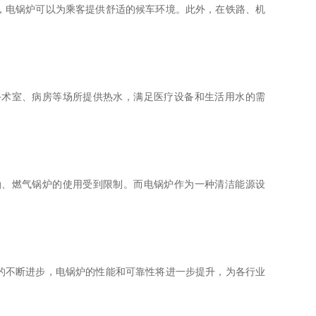
，电锅炉可以为乘客提供舒适的候车环境。此外，在铁路、机
手术室、病房等场所提供热水，满足医疗设备和生活用水的需
油、燃气锅炉的使用受到限制。而电锅炉作为一种清洁能源设
的不断进步，电锅炉的性能和可靠性将进一步提升，为各行业