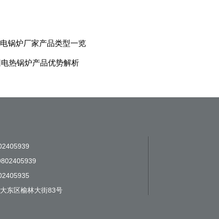
电锅炉厂家产品类型一览
阳电热锅炉产品优势解析
02405939
9802405939
02405935
大东区榆林大街83号