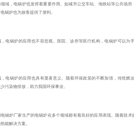
通领域，电锅炉也发挥着重要作用。如城市公交车站、地铁站等公共场所
，电锅炉也为旅客提供了便利。
域，电锅炉的应用也不容忽视。医院、诊所等医疗机构，电锅炉可以为
域，电锅炉的应用也具有显著意义。随着环保政策的不断加强，传统燃
减少污染物排放，助力我国环保事业。
阳电锅炉厂家生产的电锅炉在多个领域都有着良好的应用表现。随着技术
的热能解决方案。