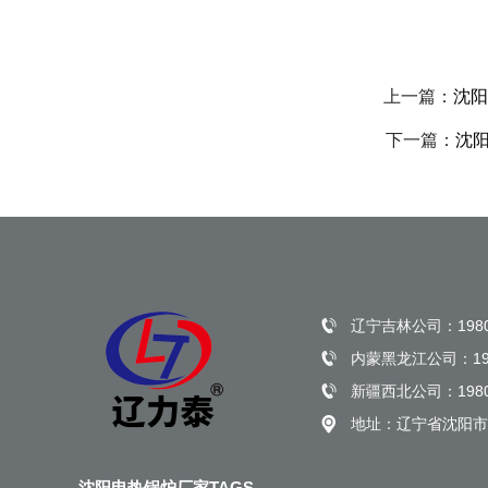
上一篇：
沈阳
下一篇：
沈
辽宁吉林公司：
198
内蒙黑龙江公司：
1
新疆西北公司：
198
地址：
辽宁省沈阳市
沈阳电热锅炉厂家TAGS