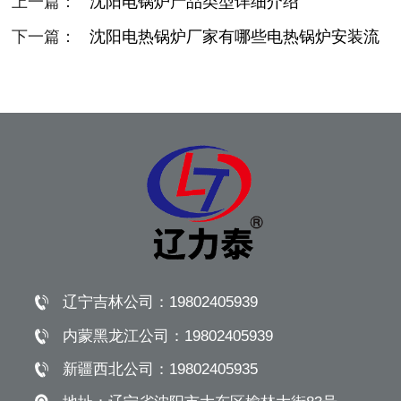
上一篇：
沈阳电锅炉产品类型详细介绍
下一篇：
沈阳电热锅炉厂家有哪些电热锅炉安装流
程
辽宁吉林公司：
19802405939
内蒙黑龙江公司：
19802405939
新疆西北公司：
19802405935