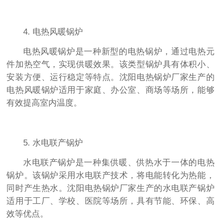
4. 电热风暖锅炉
电热风暖锅炉是一种新型的电热锅炉，通过电热元
件加热空气，实现供暖效果。该类型锅炉具有体积小、
安装方便、运行稳定等特点。沈阳电热锅炉厂家生产的
电热风暖锅炉适用于家庭、办公室、商场等场所，能够
有效提高室内温度。
5. 水电联产锅炉
水电联产锅炉是一种集供暖、供热水于一体的电热
锅炉。该锅炉采用水电联产技术，将电能转化为热能，
同时产生热水。沈阳电热锅炉厂家生产的水电联产锅炉
适用于工厂、学校、医院等场所，具有节能、环保、高
效等优点。