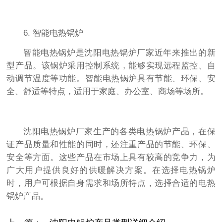
6. 智能电热锅炉
智能电热锅炉是沈阳电热锅炉厂家近年来推出的新
型产品。该锅炉采用控制系统，能够实现远程监控、自
动调节温度等功能。智能电热锅炉具有节能、环保、安
全、舒适等特点，适用于家庭、办公室、商场等场所。
沈阳电热锅炉厂家生产的各类电热锅炉产品，在保
证产品质量和性能的同时，还注重产品的节能、环保、
安全等方面。这些产品在市场上具有较高的竞争力，为
广大用户提供良好的供暖解决方案。在选择电热锅炉
时，用户可根据自身需求和场所特点，选择合适的电热
锅炉产品。