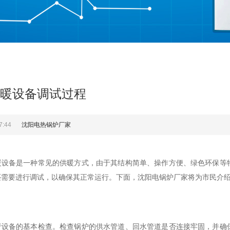
暖设备调试过程
7:44
沈阳电热锅炉厂家
暖设备是一种常见的供暖方式，由于其结构简单、操作方便、绿色环保等
还需要进行调试，以确保其正常运行。下面，沈阳电锅炉厂家将为市民介
行设备的基本检查。检查锅炉的供水管道、回水管道是否连接牢固，并确