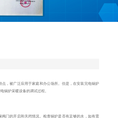
特点，被广泛应用于家庭和办公场所。但是，在安装完电锅炉
绍电锅炉采暖设备的调试过程。
保阀门的开启和关闭情况。检查锅炉是否有足够的水，如有需