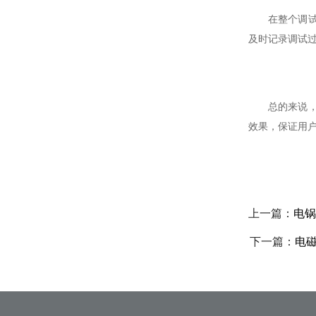
在整个调
及时记录调试
总的来说
效果，保证用
上一篇：
电锅
下一篇：
电